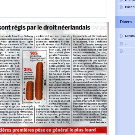
Bacca
Divers
Mindm
..
..