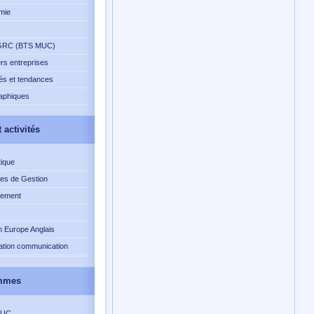
mie
RC (BTS MUC)
rs entreprises
s et tendances
aphiques
 activités
ique
es de Gestion
ement
n Europe Anglais
ation communication
mmes
MUC