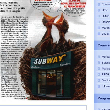
Econo
Droit
DUC/G
Dossie
Marché
Les gr
Cours
et
Mercat
Scienc
Manag
PFEG
Sectio
Inform
Progra
BTS 