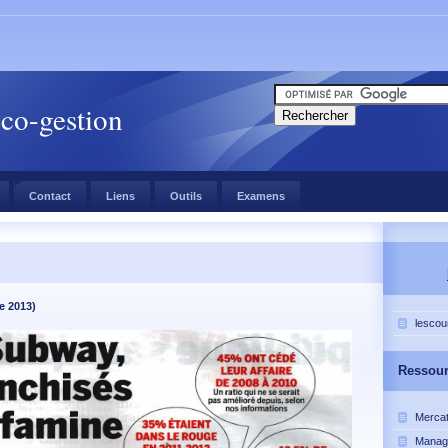
éco-gestion
Contact
Liens
Outils
Examens
e 2013)
lescou
Ressou
Mercat
Manag