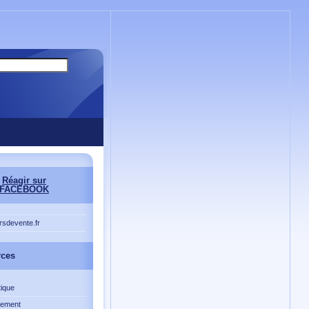
Réagir sur
FACEBOOK
rsdevente.fr
rces
ique
ement